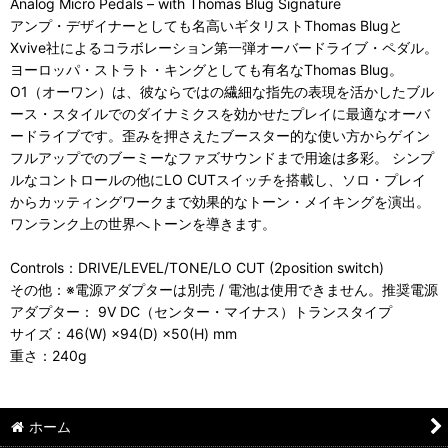
Analog Micro Pedals – with Thomas Blug Signature
アンプ・デザイナーとしても名高いギタリストThomas Blugと
Xvive社によるコラボレーション第一弾オーバードライブ・ペダル。
ヨーロッパ・ストラト・キングとしても有名なThomas Blug。
O1（オーワン）は、彼ならではの繊細な指先の表現を活かしたブル
ース・スタイルでのダイナミクスを効かせたプレイに最適なオーバ
ードライブです。歪みを押さえたブースター的な使い方からゲイン
フルアップでのブーミーなファズサウンドまで用途は多彩。 シンプ
ルなコントロールの他にLO CUTスイッチを搭載し、ソロ・プレイ
からカッティングワークまで効果的なトーン・メイキングを演出。
ワンランク上の世界へトーンを導きます。
Controls：DRIVE/LEVEL/TONE/LO CUT (2position switch)
その他：※電源アダプターは別売 / 電池は使用できません。推奨電源
アダプター： 9V DC（センター・マイナス）トランスタイプ
サイズ：46(W) ×94(D) ×50(H) mm
重さ：240g
ホーム