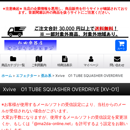
※注意喚起※ 当店の企業情報を悪用し、商品販売を行うサイトが確認されており
ます。音楽関連以外の商品を扱うサイトにご注意ください。
カート
商品カテゴリ一覧
ご利用案内
特商法表示
マイページ
問い合わせ
ホーム
>
エフェクター
>
歪み系
>
Xvive O1 TUBE SQUASHER OVERDRIVE
Xvive O1 TUBE SQUASHER OVERDRIVE
[
XV-O1
]
※お客様が使用するメールソフトの受信設定により、当社からのメー
ルが受信されない場合がございます。
大変お手数になりますが、使用するメールソフトの受信設定を変更頂
くか、もしくは『@ma2da-online.net』を許可するよう設定をお願い
いたします。