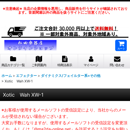
※注意喚起※ 当店の企業情報を悪用し、商品販売を行うサイトが確認されており
ます。音楽関連以外の商品を扱うサイトにご注意ください。
カート
商品カテゴリ一覧
ご利用案内
特商法表示
マイページ
問い合わせ
ホーム
>
エフェクター
>
ダイナミクス/フェイルター系+その他
>
Xotic Wah XW-1
Xotic Wah XW-1
※お客様が使用するメールソフトの受信設定により、当社からのメー
ルが受信されない場合がございます。
大変お手数になりますが、使用するメールソフトの受信設定を変更頂
くか、もしくは『@ma2da-online.net』を許可するよう設定をお願い