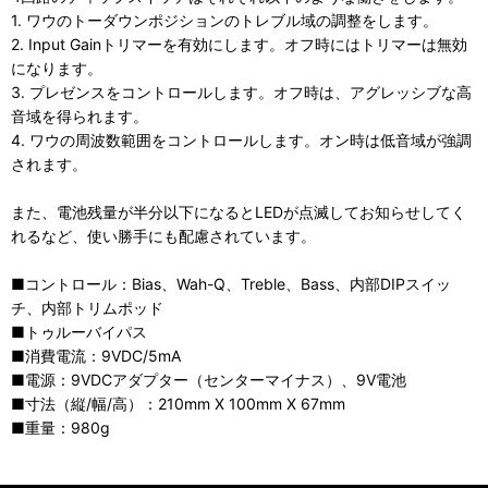
1. ワウのトーダウンポジションのトレブル域の調整をします。
2. Input Gainトリマーを有効にします。オフ時にはトリマーは無効
になります。
3. プレゼンスをコントロールします。オフ時は、アグレッシブな高
音域を得られます。
4. ワウの周波数範囲をコントロールします。オン時は低音域が強調
されます。
また、電池残量が半分以下になるとLEDが点滅してお知らせしてく
れるなど、使い勝手にも配慮されています。
■コントロール：Bias、Wah-Q、Treble、Bass、内部DIPスイッ
チ、内部トリムポッド
■トゥルーバイパス
■消費電流：9VDC/5mA
■電源：9VDCアダプター（センターマイナス）、9V電池
■寸法（縦/幅/高）：210mm X 100mm X 67mm
■重量：980g