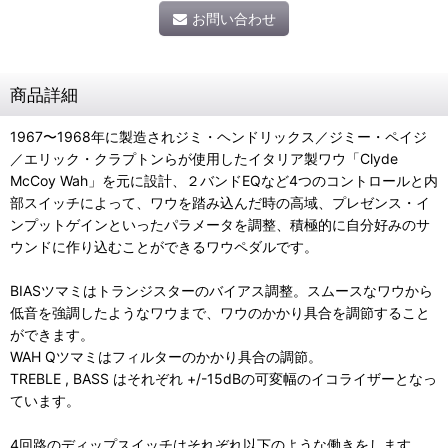
お問い合わせ
商品詳細
1967〜1968年に製造されジミ・ヘンドリックス／ジミー・ペイジ
／エリック・クラプトンらが使用したイタリア製ワウ「Clyde
McCoy Wah」を元に設計、２バンドEQなど4つのコントロールと内
部スイッチによって、ワウを踏み込んだ時の高域、プレゼンス・イ
ンプットゲインといったパラメータを調整、積極的に自分好みのサ
ウンドに作り込むことができるワウペダルです。
BIASツマミはトランジスターのバイアス調整。スムースなワウから
低音を強調したようなワウまで、ワウのかかり具合を調節すること
ができます。
WAH Qツマミはフィルターのかかり具合の調節。
TREBLE , BASS はそれぞれ +/-15dBの可変幅のイコライザーとなっ
ています。
4回路のディップスイッチはそれぞれ以下のような働きをします。