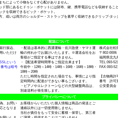
まちによって小物をなくす心配がありません。
ッド部にあるヒドゥン・ポケットには財布、鍵、携帯電話などを収納するこ
ックを収納できるピック・ポケット。
方、或いは両方のショルダー・ストラップを素早く収納できるクリップ-タッ
配送について
銀行振込、
・配送は基本的に西濃運輸・佐川急便・ヤマト運
株式会社松
用いただけ
輸の何れかでお届けいたします。※運送会社をお
〒802-0006
客様がご指定する事はできません。
福岡県北九
SSLという
・【配送希望時間帯をご指定出来ます】
TEL:093-52
ド番号は暗号
午前中・12時～14時・14時～16時・16時～18時・
FAX:093-52
18時～20時
ただし時間を指定された場合でも、事情により指
【古物商許
定時間内に配達ができない事もございます。
番号 許可第
・ピアノやエレクトーンなどの大型鍵盤商品は、
公安委員会
別途送料が発生致します。
プライバシーについて
の為、お問い
お客様からいただいた個人情報は商品の発送とご
応となりま
連絡以外には一切使用致しません。
当社が責任をもって安全に蓄積・保管し、第三者
お願いしま
に譲渡・提供することはございません。