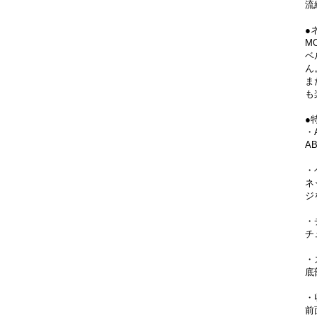
流
●
M
ベ
ん
ま
も
●
・
A
・
ネ
ジ
・
チ
・
底
・
前