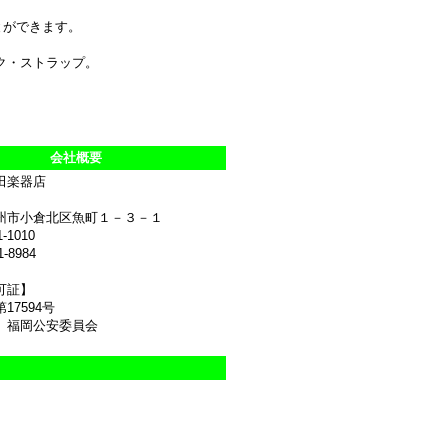
とができます。
ク・ストラップ。
会社概要
田楽器店
州市小倉北区魚町１－３－１
1-1010
1-8984
可証】
17594号
 福岡公安委員会