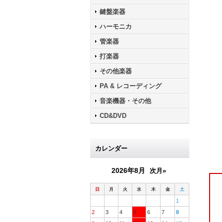
鍵盤楽器
ハーモニカ
管楽器
打楽器
その他楽器
PA & レコーディング
音楽機器・その他
CD&DVD
カレンダー
2026年8月
次月»
日
月
火
水
木
金
土
1
2
3
4
5
6
7
8