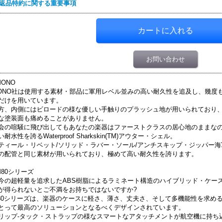
返品特約に関する重要事項
お問い合わせ
MONO
ONO社は使用する素材・部品に軍用レベル並みの高い耐久性を追及し、幾度
だけを用いています。
方、内側にはビロードの様な優しい手触りのプラッシュ地が用いられており
な塗装面も痛めることがありません。
会の喧騒に飛び出してもあなたの楽器はファーストクラスの居心地のままな
い耐水性を誇るWaterproof Sharkskin(TM)アウター・シェル。
ティール・リベット/ソリッド・ラバー・ソール/アンチスキップ・ジッパー
の配管と同じ素材が用いられており、極めて高い耐久性を誇ります。
M80シリーズ
今の超軽量を追求したABS樹脂によるラミネート構造のハイブリッド・ケー
が得られないとご不満をお持ちではないですか?
80シリーズは、楽器のケースに軽さ、薄さ、丈夫さ、そして多機能性を求め
とって最高のソリューションとなるべくデザインされています。
リップ-タック・ストラップの様なスマートなアタッチメントが航空機に持ち