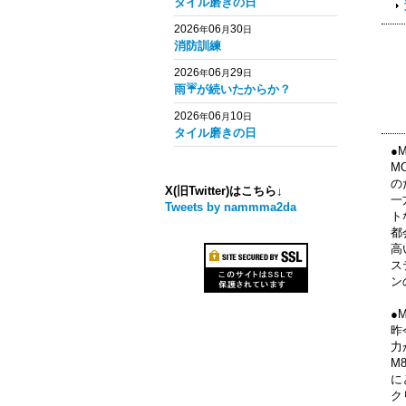
タイル磨きの日
2026
06
30
年
月
日
消防訓練
2026
06
29
年
月
日
雨☔️が続いたからか？
2026
06
10
年
月
日
タイル磨きの日
●
M
の
X(旧Twitter)はこちら↓
一
Tweets by nammma2da
ト
都
高
ス
ン
●
昨
力
M
に
ク