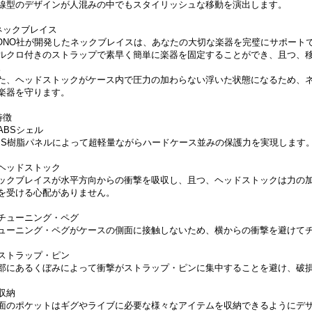
線型のデザインが人混みの中でもスタイリッシュな移動を演出します。
ネックブレイス
ONO社が開発したネックブレイスは、あなたの大切な楽器を完璧にサポート
ルクロ付きのストラップで素早く簡単に楽器を固定することができ、且つ、
。
た、ヘッドストックがケース内で圧力の加わらない浮いた状態になるため、
楽器を守ります。
特徴
ABSシェル
BS樹脂パネルによって超軽量ながらハードケース並みの保護力を実現します
ヘッドストック
ックブレイスが水平方向からの衝撃を吸収し、且つ、ヘッドストックは力の
を受ける心配がありません。
チューニング・ペグ
ューニング・ペグがケースの側面に接触しないため、横からの衝撃を避けて
ストラップ・ピン
部にあるくぼみによって衝撃がストラップ・ピンに集中することを避け、破
収納
面のポケットはギグやライブに必要な様々なアイテムを収納できるようにデ