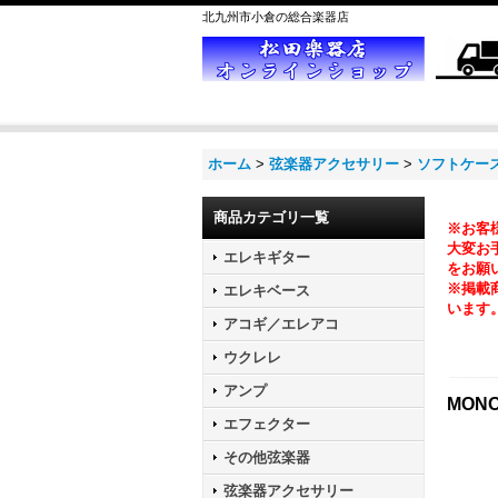
北九州市小倉の総合楽器店
ホーム
>
弦楽器アクセサリー
>
ソフトケー
商品カテゴリ一覧
※お客
大変お手
エレキギター
をお願
※掲載
エレキベース
います
アコギ／エレアコ
ウクレレ
アンプ
MONO
エフェクター
その他弦楽器
弦楽器アクセサリー