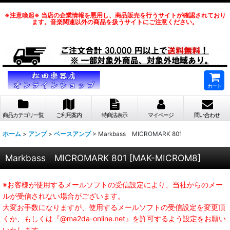
※注意喚起※ 当店の企業情報を悪用し、商品販売を行うサイトが確認されており
ます。音楽関連以外の商品を扱うサイトにご注意ください。
カート
商品カテゴリ一覧
ご利用案内
特商法表示
マイページ
問い合わせ
ホーム
>
アンプ
>
ベースアンプ
>
Markbass MICROMARK 801
Markbass MICROMARK 801
[
MAK-MICROM8
]
※お客様が使用するメールソフトの受信設定により、当社からのメー
ルが受信されない場合がございます。
大変お手数になりますが、使用するメールソフトの受信設定を変更頂
くか、もしくは『@ma2da-online.net』を許可するよう設定をお願い
いたします。