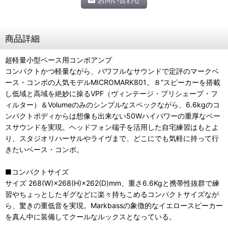
商品詳細
超軽量小型ベース用コンボアンプ
コンパクトかつ軽量ながら、パワフルなサウンドで定評のマークベ
ース・コンボの人気モデルMICROMARK801。８”スピーカーを搭載
し低域と高域を絶妙に操るVPF（ヴィンテージ・プリシェープ・フ
ィルター）＆Volumeのみのシンプルなスペックながら、6.6kgのコ
ンパクトボディからは想像も出来ない50Wハイパワーの重厚なベー
スサウンドを実現。ヘッドフォン端子を活用した自宅練習はもとよ
り、スタジオリハーサルやライヴまで、どこにでも気軽に持って行
きたいベース・コンボ。
■コンパクトサイズ
サイズ 268(W)×268(H)×262(D)mm、重さ6.6Kgと携帯性抜群で練
習やちょっとしたギグなどに楽々持ちこめるコンパクトサイズなが
ら、驚きの重低音を実現。Markbassの象徴的なイエロースピーカー
を真ん中に装備してクールなルックスとなっている。