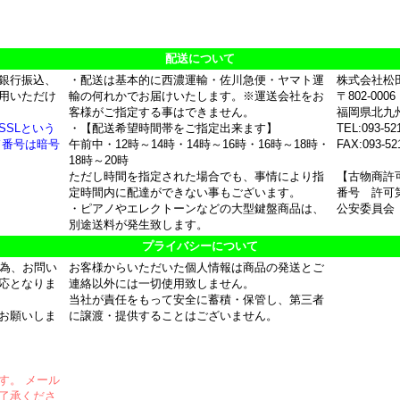
配送について
銀行振込、
・配送は基本的に西濃運輸・佐川急便・ヤマト運
株式会社松
用いただけ
輸の何れかでお届けいたします。※運送会社をお
〒802-0006
客様がご指定する事はできません。
福岡県北九
SSLという
・【配送希望時間帯をご指定出来ます】
TEL:093-52
ド番号は暗号
午前中・12時～14時・14時～16時・16時～18時・
FAX:093-52
18時～20時
ただし時間を指定された場合でも、事情により指
【古物商許
定時間内に配達ができない事もございます。
番号 許可第
・ピアノやエレクトーンなどの大型鍵盤商品は、
公安委員会
別途送料が発生致します。
プライバシーについて
の為、お問い
お客様からいただいた個人情報は商品の発送とご
応となりま
連絡以外には一切使用致しません。
当社が責任をもって安全に蓄積・保管し、第三者
お願いしま
に譲渡・提供することはございません。
す。 メール
了承くださ