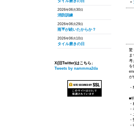
タイル磨きの日
2026
06
30
年
月
日
消防訓練
2026
06
29
年
月
日
雨☔️が続いたからか？
2026
06
10
年
月
日
タイル磨きの日
驚
ま
考
X(旧Twitter)はこちら↓
を
Tweets by nammma2da
e
が
・M
■
・
・
・
・
・