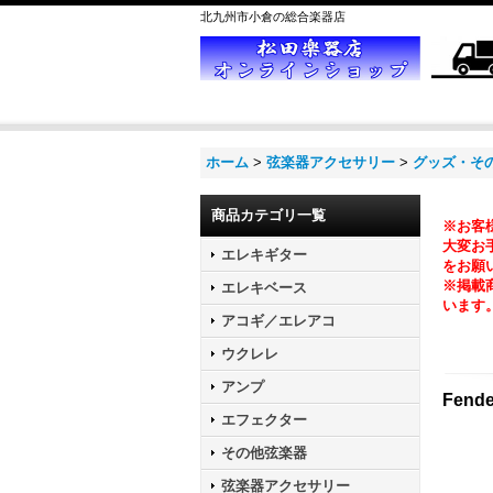
北九州市小倉の総合楽器店
ホーム
>
弦楽器アクセサリー
>
グッズ・そ
商品カテゴリ一覧
※お客
大変お手
エレキギター
をお願
※掲載
エレキベース
います
アコギ／エレアコ
ウクレレ
アンプ
Fende
エフェクター
その他弦楽器
弦楽器アクセサリー