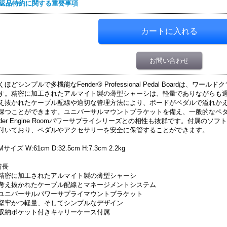
返品特約に関する重要事項
お問い合わせ
くほどシンプルで多機能なFender® Professional Pedal Boardは
す。精密に加工されたアルマイト製の薄型シャーシは、軽量でありながらも
え抜かれたケーブル配線や適切な管理方法により、ボードがペダルで溢れか
保つことができます。ユニバーサルマウントブラケットを備え、一般的なペダ
nder Engine Roomパワーサプライシリーズとの相性も抜群です。付属の
付いており、ペダルやアクセサリーを安全に保管することができます。
サイズ W:61cm D:32.5cm H:7.3cm 2.2kg
特長
精密に加工されたアルマイト製の薄型シャーシ
考え抜かれたケーブル配線とマネージメントシステム
ユニバーサルパワーサプライマウントブラケット
堅牢かつ軽量、そしてシンプルなデザイン
収納ポケット付きキャリーケース付属