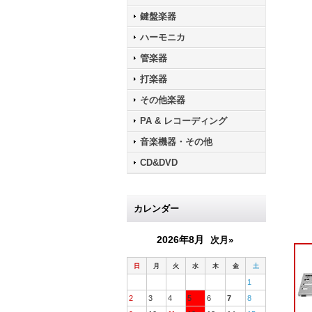
鍵盤楽器
ハーモニカ
管楽器
打楽器
その他楽器
PA & レコーディング
音楽機器・その他
CD&DVD
カレンダー
2026年8月
次月»
日
月
火
水
木
金
土
1
2
3
4
5
6
7
8