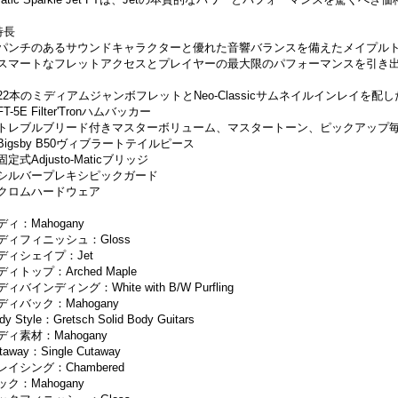
特長
パンチのあるサウンドキャラクターと優れた音響バランスを備えたメイプル
スマートなフレットアクセスとプレイヤーの最大限のパフォーマンスを引き
22本のミディアムジャンボフレットとNeo-Classicサムネイルインレイを配
T-5E Filter'Tronハムバッカー
トレブルブリード付きマスターボリューム、マスタートーン、ピックアップ
Bigsby B50ヴィブラートテイルピース
固定式Adjusto-Maticブリッジ
シルバープレキシピックガード
クロムハードウェア
ディ：Mahogany
ディフィニッシュ：Gloss
ディシェイプ：Jet
ディトップ：Arched Maple
ィバインディング：White with B/W Purfling
ディバック：Mahogany
dy Style：Gretsch Solid Body Guitars
ディ素材：Mahogany
taway：Single Cutaway
レイシング：Chambered
ック：Mahogany