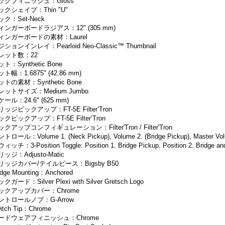
ックフィニッシュ：Gloss
ックシェイプ：Thin "U"
ック：Set-Neck
ィンガーボードラジアス：12" (305 mm)
ィンガーボードの素材：Laurel
ションインレイ：Pearloid Neo-Classic™ Thumbnail
レット数：22
ト：Synthetic Bone
ト幅：1.6875" (42.86 mm)
ットの素材：Synthetic Bone
レットサイズ：Medium Jumbo
ール：24.6" (625 mm)
リッジピックアップ：FT-5E Filter’Tron
クピックアップ：FT-5E Filter’Tron
クアップコンフィギュレーション：Filter'Tron / Filter'Tron
トロール：Volume 1. (Neck Pickup), Volume 2. (Bridge Pickup), Master Vol
ィッチ：3-Position Toggle: Position 1. Bridge Pickup, Position 2. Bridge and
ッジ：Adjusto-Matic
リッジカバー/テイルピース：Bigsby B50
idge Mounting：Anchored
クガード：Silver Plexi with Silver Gretsch Logo
ックアップカバー：Chrome
ントロールノブ：G-Arrow
itch Tip：Chrome
ードウェアフィニッシュ：Chrome