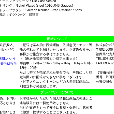
ューニングマシーン：Die-Cast Sealed
リング：Nickel Plated Steel (.010-.046 Gauges)
ラップボタン：Gretsch Knurled Strap Retainer Knobs
属品：ギグバッグ、保証書
配送について
銀行振込、
・配送は基本的に西濃運輸・佐川急便・ヤマト運
株式会社松
用いただけ
輸の何れかでお届けいたします。※運送会社をお
〒802-0006
客様がご指定する事はできません。
福岡県北九
SSLという
・【配送希望時間帯をご指定出来ます】
TEL:093-52
ド番号は暗号
午前中・12時～14時・14時～16時・16時～18時・
FAX:093-52
18時～20時
ただし時間を指定された場合でも、事情により指
【古物商許
定時間内に配達ができない事もございます。
番号 許可第
・ピアノやエレクトーンなどの大型鍵盤商品は、
公安委員会
別途送料が発生致します。
プライバシーについて
の為、お問い
お客様からいただいた個人情報は商品の発送とご
応となりま
連絡以外には一切使用致しません。
当社が責任をもって安全に蓄積・保管し、第三者
お願いしま
に譲渡・提供することはございません。