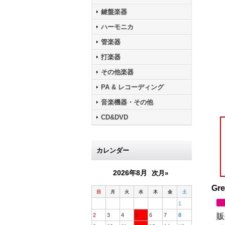
鍵盤楽器
ハーモニカ
管楽器
打楽器
その他楽器
PA & レコーディング
音楽機器・その他
CD&DVD
カレンダー
2026年8月
次月»
Gre
日
月
火
水
木
金
土
1
2
3
4
5
6
7
8
販