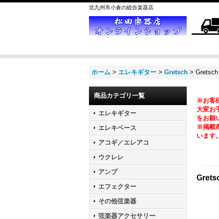
北九州市小倉の総合楽器店
ホーム
>
エレキギター
>
Gretsch
>
Gretsch
商品カテゴリ一覧
※お客
大変お手
エレキギター
をお願
※掲載
エレキベース
います
アコギ／エレアコ
ウクレレ
アンプ
Grets
エフェクター
その他弦楽器
弦楽器アクセサリー