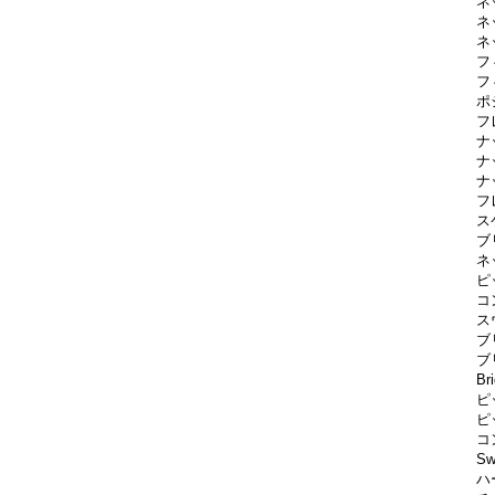
ネ
ネ
ネ
フ
フ
ポジ
フ
ナッ
ナッ
ナ
フ
スケ
ブ
ネッ
ピッ
コン
スウ
ブリ
ブ
Br
ピッ
ピ
コ
Sw
ハ