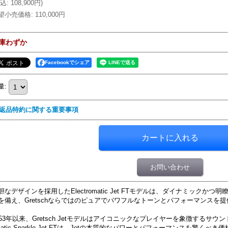
込
:
108,900円
)
望小売価格
:
110,000円
庫わずか
Facebookでシェア
量
:
返品特約に関する重要事項
お問い合わせ
胆なデザインを採用したElectromatic Jet FTモデルは、ダイナミック
を備え、Gretschならではのピュアでパワフルなトーンとパフォーマンスを
953年以来、Gretsch Jetモデルはアイコニックなプレイヤーを象徴するサウンドで
matic Sparkle Jet FTは、Jetの本質的なパワーとパフォーマンスを驚くべ