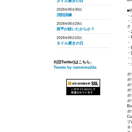
タイル磨きの日
2026
06
30
年
月
日
■
消防訓練
・
・
2026
06
29
年
月
日
ク
雨☔️が続いたからか？
・
・F
2026
06
10
年
月
日
・
タイル磨きの日
・
・
・
X(旧Twitter)はこちら↓
・
Tweets by nammma2da
ボ
ボ
ボ
ボ
ボデ
ボ
Bo
ボ
Cu
ブ
ネ