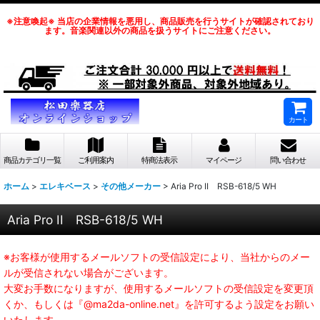
※注意喚起※ 当店の企業情報を悪用し、商品販売を行うサイトが確認されており
ます。音楽関連以外の商品を扱うサイトにご注意ください。
カート
商品カテゴリ一覧
ご利用案内
特商法表示
マイページ
問い合わせ
ホーム
>
エレキベース
>
その他メーカー
>
Aria Pro II RSB-618/5 WH
Aria Pro II RSB-618/5 WH
※お客様が使用するメールソフトの受信設定により、当社からのメー
ルが受信されない場合がございます。
大変お手数になりますが、使用するメールソフトの受信設定を変更頂
くか、もしくは『@ma2da-online.net』を許可するよう設定をお願い
いたします。