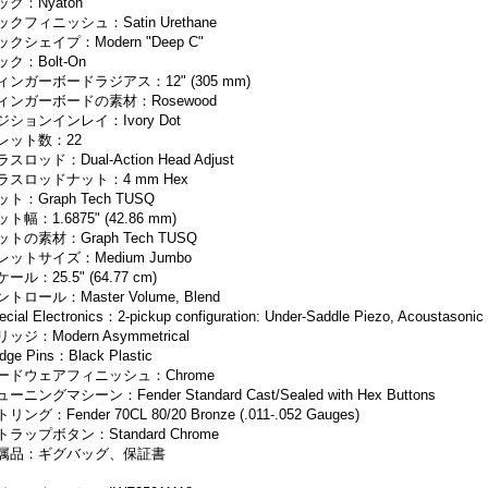
ック：Nyatoh
ックフィニッシュ：Satin Urethane
ックシェイプ：Modern "Deep C"
ック：Bolt-On
ィンガーボードラジアス：12" (305 mm)
ィンガーボードの素材：Rosewood
ジションインレイ：Ivory Dot
レット数：22
スロッド：Dual-Action Head Adjust
ラスロッドナット：4 mm Hex
ト：Graph Tech TUSQ
ト幅：1.6875" (42.86 mm)
ットの素材：Graph Tech TUSQ
レットサイズ：Medium Jumbo
ール：25.5" (64.77 cm)
トロール：Master Volume, Blend
ecial Electronics：2-pickup configuration: Under-Saddle Piezo, Acoustasoni
ッジ：Modern Asymmetrical
idge Pins：Black Plastic
ードウェアフィニッシュ：Chrome
ーニングマシーン：Fender Standard Cast/Sealed with Hex Buttons
リング：Fender 70CL 80/20 Bronze (.011-.052 Gauges)
トラップボタン：Standard Chrome
属品：ギグバッグ、保証書