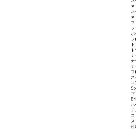
ネ
ネ
ネ
ネ
フ
フ
ポ
フ
トラ
ト
ナッ
ナッ
ナ
フ
スケ
コン
Sp
ブリ
Br
ハ
チュ
スト
ス
付