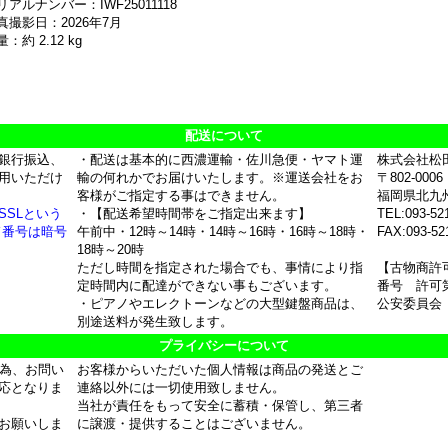
リアルナンバー：IWF25011118
真撮影日：2026年7月
：約 2.12 kg
配送について
銀行振込、
・配送は基本的に西濃運輸・佐川急便・ヤマト運
株式会社松
用いただけ
輸の何れかでお届けいたします。※運送会社をお
〒802-0006
客様がご指定する事はできません。
福岡県北九
SSLという
・【配送希望時間帯をご指定出来ます】
TEL:093-52
ド番号は暗号
午前中・12時～14時・14時～16時・16時～18時・
FAX:093-52
18時～20時
ただし時間を指定された場合でも、事情により指
【古物商許
定時間内に配達ができない事もございます。
番号 許可第
・ピアノやエレクトーンなどの大型鍵盤商品は、
公安委員会
別途送料が発生致します。
プライバシーについて
の為、お問い
お客様からいただいた個人情報は商品の発送とご
応となりま
連絡以外には一切使用致しません。
当社が責任をもって安全に蓄積・保管し、第三者
お願いしま
に譲渡・提供することはございません。