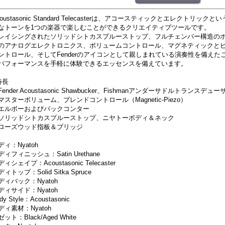
coustasonic Standard Telecasterは、アコースティックとエレクト
なトーンを1つの楽器で楽しむことができるクリエイティブツールです。
レイシングされたソリッドシトカスプルーストップ、フルチェンバー構造のボディ、
のアナログエレクトロニクス、ボリュームコントロール、マグネティックとピ
ントロール、そしてFenderのアイコンとして親しまれている演奏性を備えたこのTelec
パフォーマンスを手軽に体験できるエッセンスを備えています。
特長
Fender Acoustasonic Shawbucker、Fishmanアンダーサドルトラン
マスターボリューム、ブレンドコントロール（Magnetic-Piezo）
エルボーおよびバックコンター
ソリッドシトカスプルーストップ、ニヤトーボディ＆ネック
ローズウッド指板＆ブリッジ
ディ：Nyatoh
ディフィニッシュ：Satin Urethane
ィシェイプ：Acoustasonic Telecaster
ィトップ：Solid Sitka Spruce
ディバック：Nyatoh
ディサイド：Nyatoh
dy Style：Acoustasonic
ディ素材：Nyatoh
ット：Black/Aged White