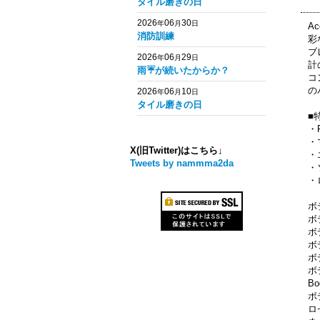
タイル磨きの日
2026
06
30
年
月
日
A
消防訓練
彩
ブ
2026
06
29
年
月
日
計
雨☔️が続いたからか？
コ
の
2026
06
10
年
月
日
タイル磨きの日
■
・
・
X(旧Twitter)はこちら↓
・
Tweets by nammma2da
・
・
ボ
ボ
ボデ
ボデ
ボ
ボ
Bo
ボ
ロゼ