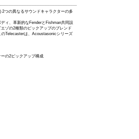
リックという2つの異なるサウンドキャラクターの多
革新的なFenderとFishman共同設
エゾの2種類のピックアップのブレンド
asterは、Acoustasonicシリーズ
スデューサーの2ピックアップ構成