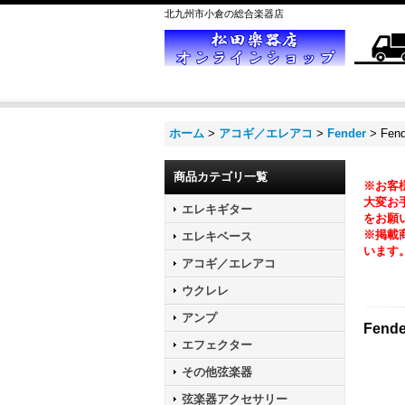
北九州市小倉の総合楽器店
ホーム
>
アコギ／エレアコ
>
Fender
>
Fend
商品カテゴリ一覧
※お客
大変お手
エレキギター
をお願
※掲載
エレキベース
います
アコギ／エレアコ
ウクレレ
アンプ
Fende
エフェクター
その他弦楽器
弦楽器アクセサリー