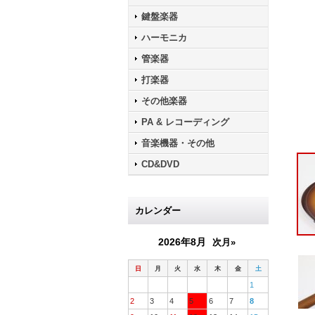
鍵盤楽器
ハーモニカ
管楽器
打楽器
その他楽器
PA & レコーディング
音楽機器・その他
CD&DVD
カレンダー
2026年8月
次月»
日
月
火
水
木
金
土
1
2
3
4
5
6
7
8