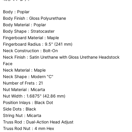
Body：Poplar
Body Finish：Gloss Polyurethane
Body Material：Poplar
Body Shape：Stratocaster
Fingerboard Material：Maple
Fingerboard Radius：9.5" (241 mm)
Neck Construction：Bolt-On
Neck Finish：Satin Urethane with Gloss Urethane Headstock
Face
Neck Material：Maple
Neck Shape：Modern "C"
Number of Frets：21
Nut Material：Micarta
Nut Width：1.6875" (42.86 mm)
Position Inlays：Black Dot
Side Dots：Black
String Nut：Micarta
Truss Rod：Dual-Action Head Adjust
Truss Rod Nut：4 mm Hex