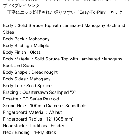
プドXブレイシング
・丁寧にエッジ処理された握りやすい「Easy-To-Play」ネック
Body：Solid Spruce Top with Laminated Mahogany Back and
Sides
Body Back：Mahogany
Body Binding：Multiple
Body Finish：Gloss
Body Material：Solid Spruce Top with Laminated Mahogany
Back and Sides
Body Shape：Dreadnought
Body Sides：Mahogany
Body Top：Solid Spruce
Bracing：Quartersawn Scalloped "X"
Rosette：CD Series Pearloid
Sound Hole：100mm Diameter Soundhole
Fingerboard Material：Walnut
Fingerboard Radius：12" (305 mm)
Headstock：Traditional Fender
Neck Binding：1-Ply Black