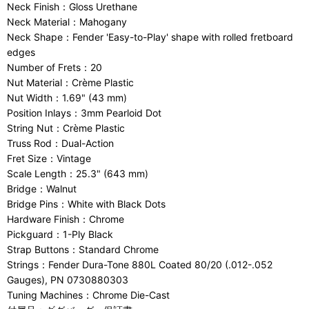
Neck Finish：Gloss Urethane
Neck Material：Mahogany
Neck Shape：Fender 'Easy-to-Play' shape with rolled fretboard
edges
Number of Frets：20
Nut Material：Crème Plastic
Nut Width：1.69" (43 mm)
Position Inlays：3mm Pearloid Dot
String Nut：Crème Plastic
Truss Rod：Dual-Action
Fret Size：Vintage
Scale Length：25.3" (643 mm)
Bridge：Walnut
Bridge Pins：White with Black Dots
Hardware Finish：Chrome
Pickguard：1-Ply Black
Strap Buttons：Standard Chrome
Strings：Fender Dura-Tone 880L Coated 80/20 (.012-.052
Gauges), PN 0730880303
Tuning Machines：Chrome Die-Cast