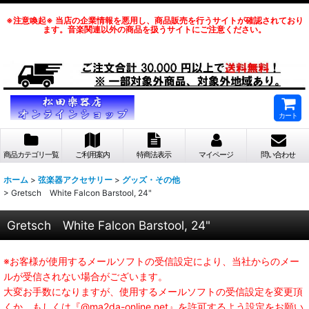
※注意喚起※ 当店の企業情報を悪用し、商品販売を行うサイトが確認されており
ます。音楽関連以外の商品を扱うサイトにご注意ください。
カート
商品カテゴリ一覧
ご利用案内
特商法表示
マイページ
問い合わせ
ホーム
>
弦楽器アクセサリー
>
グッズ・その他
>
Gretsch White Falcon Barstool, 24"
Gretsch White Falcon Barstool, 24"
※お客様が使用するメールソフトの受信設定により、当社からのメー
ルが受信されない場合がございます。
大変お手数になりますが、使用するメールソフトの受信設定を変更頂
くか、もしくは『@ma2da-online.net』を許可するよう設定をお願い