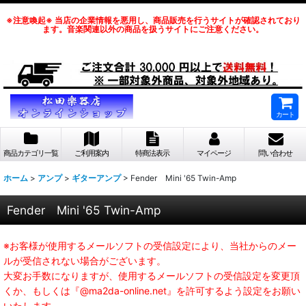
※注意喚起※ 当店の企業情報を悪用し、商品販売を行うサイトが確認されており
ます。音楽関連以外の商品を扱うサイトにご注意ください。
カート
商品カテゴリ一覧
ご利用案内
特商法表示
マイページ
問い合わせ
ホーム
>
アンプ
>
ギターアンプ
>
Fender Mini '65 Twin-Amp
Fender Mini '65 Twin-Amp
※お客様が使用するメールソフトの受信設定により、当社からのメー
ルが受信されない場合がございます。
大変お手数になりますが、使用するメールソフトの受信設定を変更頂
くか、もしくは『@ma2da-online.net』を許可するよう設定をお願い
いたします。