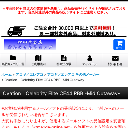
※注意喚起※ 当店の企業情報を悪用し、商品販売を行うサイトが確認されており
ます。音楽関連以外の商品を扱うサイトにご注意ください。
カート
商品カテゴリ一覧
ご利用案内
特商法表示
マイページ
問い合わせ
ホーム
>
アコギ／エレアコ
>
アコギ／エレアコ その他メーカー
>
Ovation Celebrity Elite CE44 RBB -Mid Cutaway-
Ovation Celebrity Elite CE44 RBB -Mid Cutaway-
※お客様が使用するメールソフトの受信設定により、当社からのメー
ルが受信されない場合がございます。
大変お手数になりますが、使用するメールソフトの受信設定を変更頂
くか、もしくは『@ma2da-online.net』を許可するよう設定をお願い