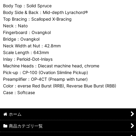
Body Top：Solid Spruce
Body Side & Back：Mid-depth Lyrachord®
Top Bracing：Scalloped X-Bracing
Neck：Nato
Fingerboard：Ovangkol
Bridge：Ovangkol
Neck Width at Nut：42.8mm
Scale Length：643mm
Inlay：Perloid-Dot-Inlays
Machine Heads：Diecast machine head, chrome
Pick-up：CP-100 (Ovation Slimline Pickup)
Preamplifier：OP-4CT (Preamp with tuner)
Color：everse Red Burst (RRB), Reverse Blue Burst (RBB)
Case：Softcase
ホーム
商品カテゴリ一覧