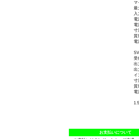
マ
最
入
電
電
寸
質
電
S
受
出
出
イ
寸法
質
電源
1
お支払いについて