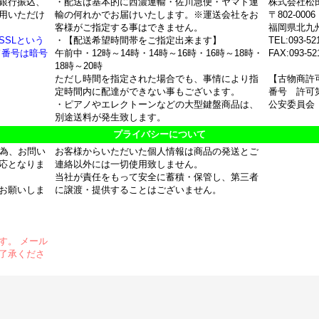
銀行振込、
・配送は基本的に西濃運輸・佐川急便・ヤマト運
株式会社松
用いただけ
輸の何れかでお届けいたします。※運送会社をお
〒802-0006
客様がご指定する事はできません。
福岡県北九
SSLという
・【配送希望時間帯をご指定出来ます】
TEL:093-52
ド番号は暗号
午前中・12時～14時・14時～16時・16時～18時・
FAX:093-52
18時～20時
ただし時間を指定された場合でも、事情により指
【古物商許
定時間内に配達ができない事もございます。
番号 許可第
・ピアノやエレクトーンなどの大型鍵盤商品は、
公安委員会
別途送料が発生致します。
プライバシーについて
の為、お問い
お客様からいただいた個人情報は商品の発送とご
応となりま
連絡以外には一切使用致しません。
当社が責任をもって安全に蓄積・保管し、第三者
お願いしま
に譲渡・提供することはございません。
す。 メール
了承くださ