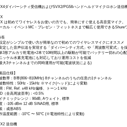
VX4ダイバーシティ受信機およびSVX2/PG58ハンドヘルドマイクロホン送信
VX
VX は初めてワイヤレスをお使いの方でも、簡単にすぐ使える高音質マイク。
ーカル・イベントMC・プレゼン・フィットネスまで幅広く使用できるShur
特長
設定がシンプルで使い方が簡単なので初めてのワイヤレスマイクにオススメ
安定した音声伝送を実現する「ダイバーシティ方式」や「周波数可変式」を
単3形アルカリ乾電池×2本で10時間以上の駆動が可能でバッテリー切れの心
ニッケル水素充電池にも対応しており運用コストを低減
最大3チャンネルまでの同時運用が可能(電波状況による)
製品仕様】
波数帯：B帯(806~810MHz) 8チャンネルのうちの任意の1チャンネル
波数特性：50Hz - 15kHz ※マイク(ヘッド)により変動
：FM, Ref. ±48 kHz偏移、トーン1 kHz
HD（全高周波歪率)：<0.5%
イナミックレンジ：90dB, Aウェイト, 標準
：-105 dBm 12 dB SINAD用, 標準
装：成形ABS
作温度範囲：-10°C 〜 50°C (※電池特性により変動)
VX2 送信機