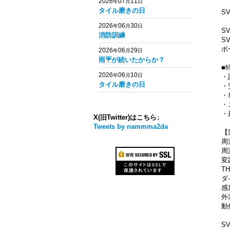
2026
07
11
年
月
日
タイル磨きの日
S
2026
06
30
年
月
日
S
消防訓練
S
ボ
2026
06
29
年
月
日
雨☔️が続いたからか？
■
2026
06
10
年
月
日
・
タイル磨きの日
・
・
・
・
X(旧Twitter)はこちら↓
Tweets by nammma2da
【
周
周
変調
T
ダ
感度
外
動
S