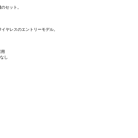
機のセット。
eワイヤレスのエントリーモデル。
採用
配なし