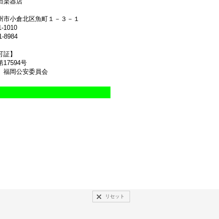
田楽器店
州市小倉北区魚町１－３－１
1-1010
1-8984
可証】
17594号
 福岡公安委員会
リセット