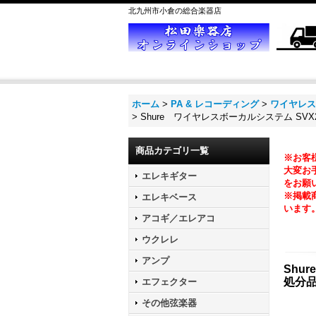
北九州市小倉の総合楽器店
ホーム
>
PA & レコーディング
>
ワイヤレス
>
Shure ワイヤレスボーカルシステム SVX2
商品カテゴリ一覧
※お客
大変お手
エレキギター
をお願
※掲載
エレキベース
います
アコギ／エレアコ
ウクレレ
アンプ
Shu
処分
エフェクター
その他弦楽器