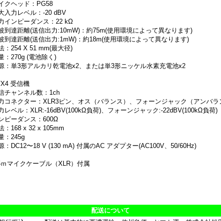
イクヘッド：PG58
大入力レベル：-20 dBV
力インピーダンス：22 kΩ
波到達距離(送信出力:10mW)：約75m(使用環境によって異なります)
波到達距離(送信出力:1mW)：約18m(使用環境によって異なります)
法：254 X 51 mm(最大径)
量：270g (電池除く)
源：単3形アルカリ乾電池x2、または単3形ニッケル水素充電池x2
VX4 受信機
信チャンネル数：1ch
力コネクター：XLR3ピン、オス（バランス）、フォーンジャック（アンバラ
力レベル：XLR:-16dBV(100kΩ負荷)、フォーンジャック:-22dBV(100kΩ負荷)
ンピーダンス：600Ω
：168 x 32 x 105mm
量：245g
：DC12〜18 V (130 mA) 付属のAC アダプター(AC100V、50/60Hz)
.5ｍマイクケーブル（XLR）付属
配送について