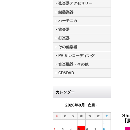
弦楽器アクセサリー
鍵盤楽器
ハーモニカ
管楽器
打楽器
その他楽器
PA & レコーディング
音楽機器・その他
CD&DVD
カレンダー
2026年8月
次月»
Sh
日
月
火
水
木
金
土
【
1
2
3
4
5
6
7
8