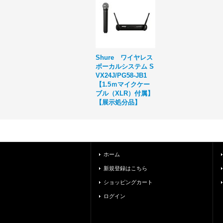
Shure ワイヤレス
ボーカルシステム S
VX24J/PG58-JB1
【1.5ｍマイクケー
ブル（XLR）付属】
【展示処分品】
ホーム
新規登録はこちら
ショッピングカート
ログイン