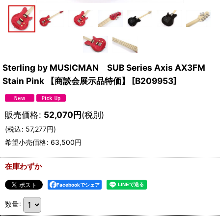
Sterling by MUSICMAN SUB Series Axis AX3FM
Stain Pink 【商談会展示品特価】
[
B209953
]
販売価格
:
52,070
円
(税別)
(
税込
:
57,277
円
)
希望小売価格
:
63,500
円
在庫わずか
Facebookでシェア
数量
: