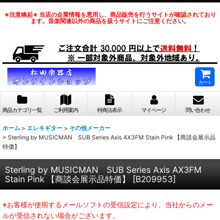
※注意喚起※ 当店の企業情報を悪用し、商品販売を行うサイトが確認されており
ます。音楽関連以外の商品を扱うサイトにご注意ください。
カート
商品カテゴリ一覧
ご利用案内
特商法表示
マイページ
問い合わせ
ホーム
>
エレキギター
>
その他メーカー
>
Sterling by MUSICMAN SUB Series Axis AX3FM Stain Pink 【商談会展示品
特価】
Sterling by MUSICMAN SUB Series Axis AX3FM
Stain Pink 【商談会展示品特価】
[
B209953
]
※お客様が使用するメールソフトの受信設定により、当社からのメー
ルが受信されない場合がございます。