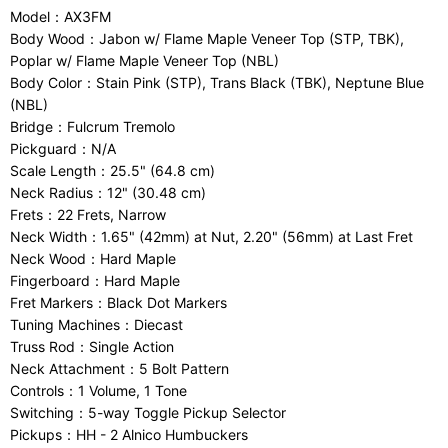
Model：AX3FM
Body Wood：Jabon w/ Flame Maple Veneer Top (STP, TBK),
Poplar w/ Flame Maple Veneer Top (NBL)
Body Color：Stain Pink (STP), Trans Black (TBK), Neptune Blue
(NBL)
Bridge：Fulcrum Tremolo
Pickguard：N/A
Scale Length：25.5" (64.8 cm)
Neck Radius：12" (30.48 cm)
Frets：22 Frets, Narrow
Neck Width：1.65" (42mm) at Nut, 2.20" (56mm) at Last Fret
Neck Wood：Hard Maple
Fingerboard：Hard Maple
Fret Markers：Black Dot Markers
Tuning Machines：Diecast
Truss Rod：Single Action
Neck Attachment：5 Bolt Pattern
Controls：1 Volume, 1 Tone
Switching：5-way Toggle Pickup Selector
Pickups：HH - 2 Alnico Humbuckers