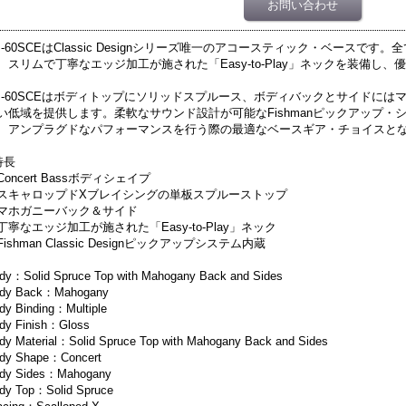
お問い合わせ
B-60SCEはClassic Designシリーズ唯一のアコースティック・ベースです。全て
、スリムで丁寧なエッジ加工が施された「Easy-to-Play」ネックを装備
B-60SCEはボディトップにソリッドスプルース、ボディバックとサイドに
い低域を提供します。柔軟なサウンド設計が可能なFishmanピックアップ
、アンプラグドなパフォーマンスを行う際の最適なベースギア・チョイスと
特長
Concert Bassボディシェイプ
スキャロップドXブレイシングの単板スプルーストップ
マホガニーバック＆サイド
丁寧なエッジ加工が施された「Easy-to-Play」ネック
Fishman Classic Designピックアップシステム内蔵
dy：Solid Spruce Top with Mahogany Back and Sides
dy Back：Mahogany
dy Binding：Multiple
dy Finish：Gloss
dy Material：Solid Spruce Top with Mahogany Back and Sides
dy Shape：Concert
dy Sides：Mahogany
dy Top：Solid Spruce