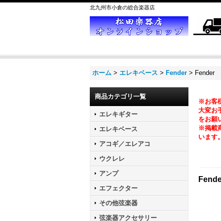
北九州市小倉の総合楽器店
ホーム
>
エレキベース
>
Fender
>
Fender 
商品カテゴリ一覧
※お客
大変お手
エレキギター
をお願
※掲載
エレキベース
います
アコギ／エレアコ
ウクレレ
アンプ
Fend
エフェクター
その他弦楽器
弦楽器アクセサリー