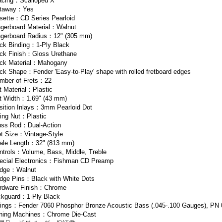
acing：Scalloped X
taway：Yes
sette：CD Series Pearloid
ngerboard Material：Walnut
ngerboard Radius：12" (305 mm)
ck Binding：1-Ply Black
ck Finish：Gloss Urethane
ck Material：Mahogany
ck Shape：Fender 'Easy-to-Play' shape with rolled fretboard edges
mber of Frets：22
t Material：Plastic
t Width：1.69" (43 mm)
sition Inlays：3mm Pearloid Dot
ring Nut：Plastic
uss Rod：Dual-Action
et Size：Vintage-Style
ale Length：32" (813 mm)
ntrols：Volume, Bass, Middle, Treble
ecial Electronics：Fishman CD Preamp
idge：Walnut
idge Pins：Black with White Dots
rdware Finish：Chrome
ckguard：1-Ply Black
rings：Fender 7060 Phosphor Bronze Acoustic Bass (.045-.100 Gauges), PN
ning Machines：Chrome Die-Cast