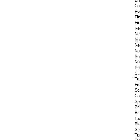
Br
Cu
Ro
Fi
Fi
Ne
Ne
Ne
Ne
Nu
Nu
Nu
Po
St
Tr
Fr
Sc
Co
Sp
Br
Br
Ha
Pi
St
Tu