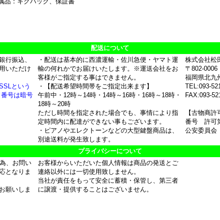
属品：ギグバッグ、保証書
配送について
銀行振込、
・配送は基本的に西濃運輸・佐川急便・ヤマト運
株式会社松
用いただけ
輸の何れかでお届けいたします。※運送会社をお
〒802-0006
客様がご指定する事はできません。
福岡県北九
SSLという
・【配送希望時間帯をご指定出来ます】
TEL:093-52
ド番号は暗号
午前中・12時～14時・14時～16時・16時～18時・
FAX:093-52
18時～20時
ただし時間を指定された場合でも、事情により指
【古物商許
定時間内に配達ができない事もございます。
番号 許可第
・ピアノやエレクトーンなどの大型鍵盤商品は、
公安委員会
別途送料が発生致します。
プライバシーについて
の為、お問い
お客様からいただいた個人情報は商品の発送とご
応となりま
連絡以外には一切使用致しません。
当社が責任をもって安全に蓄積・保管し、第三者
お願いしま
に譲渡・提供することはございません。