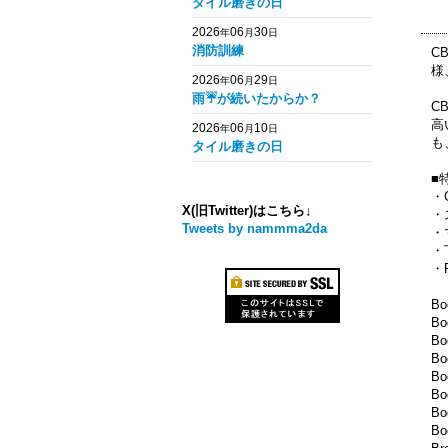
タイル磨きの日
2026
06
30
年
月
日
消防訓練
C
様
2026
06
29
年
月
日
雨☔️が続いたからか？
C
高
2026
06
10
年
月
日
も
タイル磨きの日
■
・
X(旧Twitter)はこちら↓
・
Tweets by nammma2da
・
・
・
Bo
Bo
Bo
Bo
Bo
Bo
Bo
Bo