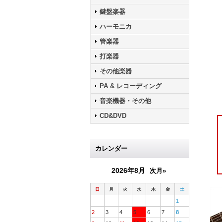
鍵盤楽器
ハーモニカ
管楽器
打楽器
その他楽器
PA & レコーディング
音楽機器・その他
CD&DVD
カレンダー
2026年8月
次月»
日
月
火
水
木
金
土
1
2
3
4
5
6
7
8