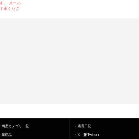
す。 メール
了承くださ
商品カテゴリ一覧
店長日記
新商品
X （旧Twitter）