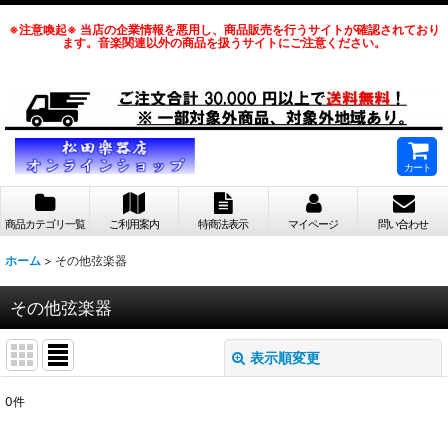
※注意喚起※ 当店の企業情報を悪用し、商品販売を行うサイトが確認されており
ます。音楽関連以外の商品を扱うサイトにご注意ください。
カート
商品カテゴリ一覧
ご利用案内
特商法表示
マイページ
問い合わせ
ホーム
>
その他弦楽器
その他弦楽器
表示順変更
閉じる
0
件
サブカテゴリ
: