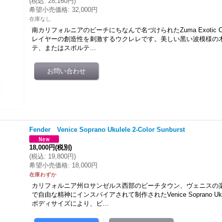
(
税込
:
28,160円
)
希望小売価格
:
32,000円
在庫なし
南カリフォルニアのビーチにちなんで名づけられたZuma Exotic Conce
レイヤーの創造性を刺激するウクレレです。美しい黒い波模様の
テ、またはスポルテ…
Fender Venice Soprano Ukulele 2-Color Sunburst
18,000円
(税別)
(
税込
:
19,800円
)
希望小売価格
:
18,000円
在庫わずか
カリフォルニア州ロサンゼルス西部のビーチタウン、ヴェニスの
で自由な精神にインスパイアされて制作されたVenice Soprano Uk
ボディサイズにより、ビ…