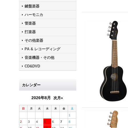
鍵盤楽器
ハーモニカ
管楽器
打楽器
その他楽器
PA & レコーディング
音楽機器・その他
CD&DVD
カレンダー
2026年8月
次月»
日
月
火
水
木
金
土
1
2
3
4
5
6
7
8