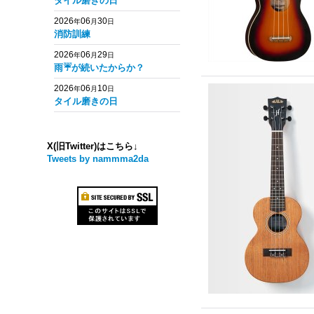
タイル磨きの日
2026
06
30
年
月
日
消防訓練
2026
06
29
年
月
日
雨☔️が続いたからか？
2026
06
10
年
月
日
タイル磨きの日
X(旧Twitter)はこちら↓
Tweets by nammma2da