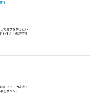
HT-S
性、そして喜びを加えたい
ードを備え、練習時間
dition- アメリカ本土で
な柄をサウンド…