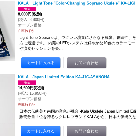
KALA Light Tone "Color-Changing Soprano Ukulele" KA-LIG
8,000円
(税別)
(
税込
:
8,800円
)
オープン価格
在庫わずか
Light Tone Sopranoは、ウクレレ演奏にさらなる興奮、創造
方に最適です。 内蔵のLEDシステムは鮮やかな10色のカラーモ
や演奏セッションを楽…
KALA Japan Limited Edition KA-J1C-ASANOHA
14,500円
(税別)
(
税込
:
15,950円
)
オープン価格
在庫わずか
日本の伝統美と南国の音色が融合 -Kala Ukulele Japan Limited E
販売数量１位を誇るウクレレブランドKALAから、日本の伝統的