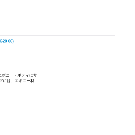
20 06)
エボニー・ボディにサ
グには、エボニー材