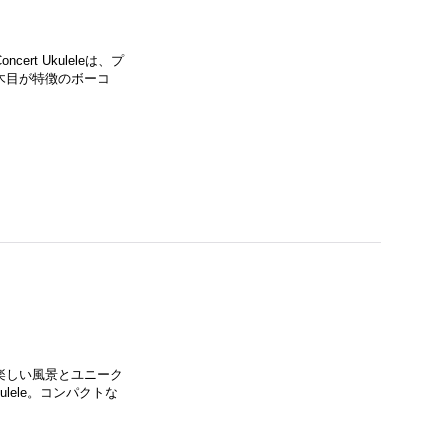
rt Ukuleleは、プ
木目が特徴のボーコ
楽しい風景とユニーク
ulele。コンパクトな