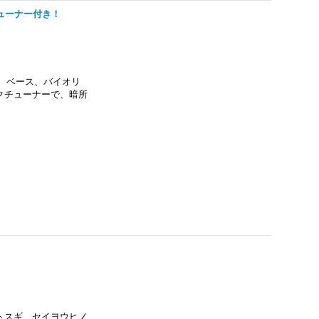
式チューナー付き！
ター、ベース、バイオリ
クチューナーで、暗所
トスギ、セイヨウヒノ