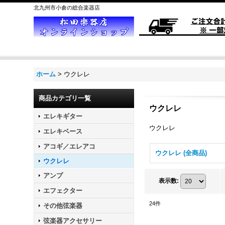
北九州市小倉の総合楽器店
ホーム
>
ウクレレ
商品カテゴリ一覧
ウクレレ
エレキギター
ウクレレ
エレキベース
アコギ／エレアコ
ウクレレ (全商品)
ウクレレ
アンプ
表示数
:
エフェクター
24
件
その他弦楽器
弦楽器アクセサリー