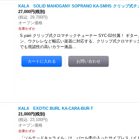
KALA SOLID MAHOGANY SOPRANO KA-SMHS クリップ
27,000円
(税別)
(
税込
:
29,700円
)
オープン価格
在庫わずか
S.yairi クリップ式クロマチックチューナー SYC-02付属！ ギ
ン、ウクレレなど幅広い楽器に対応する、クリップ式クロマチッ
でも視認性の高いカラー液晶…
KALA EXOTIC BURL KA-CARA-BUR-T
21,000円
(税別)
(
税込
:
23,100円
)
オープン価格
在庫わずか
「ソルテッドキャラメル」は、バール杢の入ったサイプレス（イ