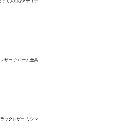
わたって大胆なアティチ
レザー クローム金具
ラックレザー ミシン