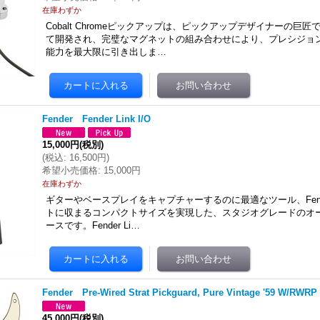
在庫わずか
Cobalt Chromeピックアップは、ピックアップデザイナーの巨匠であ
て開発され、完璧なマグネットの組み合わせにより、プレシジョ
能力を最大限に引き出しま…
Fender Fender Link I/O
15,000円
(税別)
(
税込
:
16,500円
)
希望小売価格
:
15,000円
在庫わずか
ギターやベースプレイをキャプチャーするのに最適なツール、Fender 
トに収まるコンパクトサイズを実現した、スタジオグレードのオ
ースです。Fender Li…
Fender Pre-Wired Strat Pickguard, Pure Vintage '59 W/RWRP
45,000円
(税別)