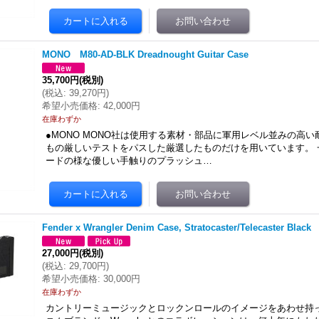
MONO M80-AD-BLK Dreadnought Guitar Case
35,700円
(税別)
(
税込
:
39,270円
)
希望小売価格
:
42,000円
在庫わずか
●MONO MONO社は使用する素材・部品に軍用レベル並みの高
もの厳しいテストをパスした厳選したものだけを用いています。 
ードの様な優しい手触りのプラッシュ…
Fender x Wrangler Denim Case, Stratocaster/Telecaster Black
27,000円
(税別)
(
税込
:
29,700円
)
希望小売価格
:
30,000円
在庫わずか
カントリーミュージックとロックンロールのイメージをあわせ持