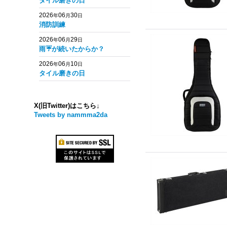
タイル磨きの日
2026
06
30
年
月
日
消防訓練
2026
06
29
年
月
日
雨☔️が続いたからか？
2026
06
10
年
月
日
タイル磨きの日
X(旧Twitter)はこちら↓
Tweets by nammma2da