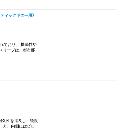
《アコースティックギター用》
計がされており、 機動性や
スリーブは、都市部
い耐久性を追及し、幾度
一方、内側にはビロ