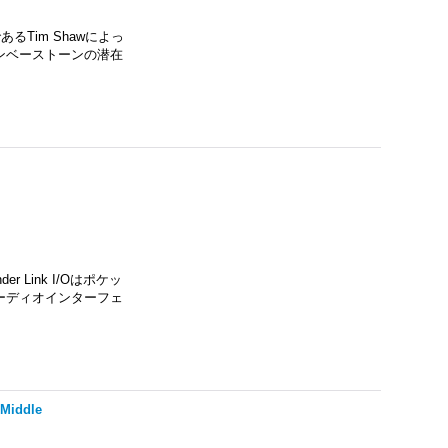
るTim Shawによっ
ンベーストーンの潜在
Link I/Oはポケッ
ーディオインターフェ
 Middle