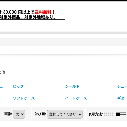
の他
弦楽器アクセサリー (全商品)
ピック
シールド
チュ
ソフトケース
ハードケース
画像
:
並び順
:
表示方法
: