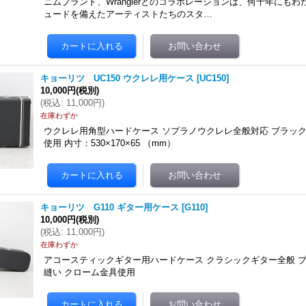
ニムブランド、Wranglerとのコラボレーションは、何十年にも
ュードを備えたアーティストたちのスタ…
キョーリツ UC150 ウクレレ用ケース
[
UC150
]
10,000円
(税別)
(
税込
:
11,000円
)
在庫わずか
ウクレレ用角型ハードケース ソプラノウクレレ全般対応 ブラック
使用 内寸：530×170×65 （mm）
キョーリツ G110 ギター用ケース
[
G110
]
10,000円
(税別)
(
税込
:
11,000円
)
在庫わずか
アコースティックギター用ハードケース クラシックギター全般 ブ
縫い クローム金具使用