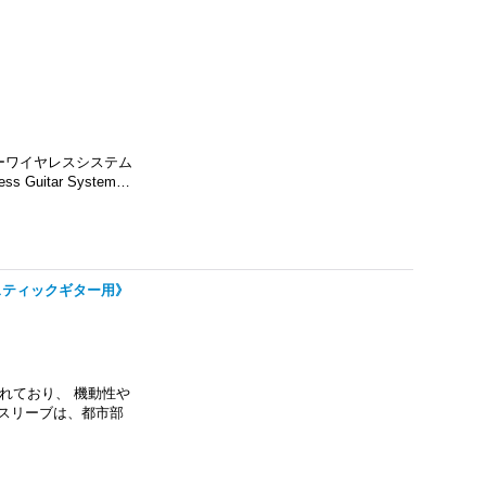
ターワイヤレスシステム
uitar System…
 《アコースティックギター用》
計がされており、 機動性や
スリーブは、都市部