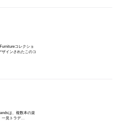
nitureコレクショ
デザインされたこのコ
se Standsは、複数本の楽
。一見トラデ…