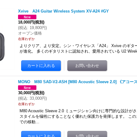
Xvive A24 Guitar Wireless System XV-A24 #GY
18,000円
(税別)
(
税込
:
19,800円
)
オープン価格
在庫わずか
よりクリア、より安定。シン・ワイヤレス「A24」 Xvive のギ
が進化。 多くのギタリストに認知され、愛用されている U2 Wireless G
MONO M80 SAD-V2-ASH [M80 Acoustic Sleeve 2.0]
30,000円
(税別)
(
税込
:
33,000円
)
在庫わずか
M80 Acoustic Sleeve 2.0 ミュージシャン向けに専門的な設
スタイルを犠牲にすることなく優れた保護力を発揮します。 この
での移動…