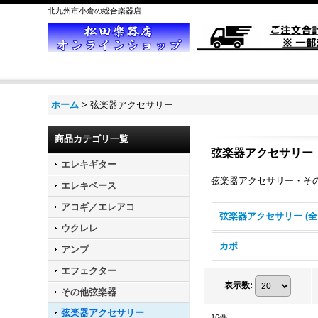
北九州市小倉の総合楽器店
ホーム
>
弦楽器アクセサリー
商品カテゴリ一覧
弦楽器アクセサリー
エレキギター
弦楽器アクセサリー・そ
エレキベース
アコギ／エレアコ
ウクレレ
カポ
アンプ
エフェクター
表示数
:
その他弦楽器
弦楽器アクセサリー
16
件