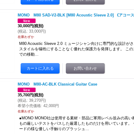
MONO M80 SAD-V2-BLK [M80 Acoustic Sleeve 2.0] 
30,000円
(税別)
(
税込
:
33,000円
)
在庫わずか
M80 Acoustic Sleeve 2.0 ミュージシャン向けに専門的な設
スタイルを犠牲にすることなく優れた保護力を発揮します。 この
での移動…
MONO M80-AC-BLK Classical Guitar Case
35,700円
(税別)
(
税込
:
39,270円
)
希望小売価格
:
42,000円
在庫わずか
●MONO MONO社は使用する素材・部品に軍用レベル並みの高
もの厳しいテストをパスした厳選したものだけを用いています。 
ードの様な優しい手触りのプラッシュ…