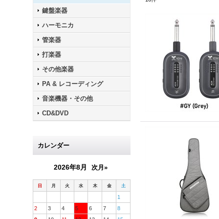
鍵盤楽器
ハーモニカ
管楽器
打楽器
その他楽器
PA & レコーディング
音楽機器・その他
CD&DVD
カレンダー
2026年8月
次月»
日
月
火
水
木
金
土
1
2
3
4
5
6
7
8